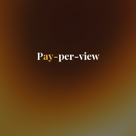
P
a
y
-
p
e
r
-
v
i
e
w