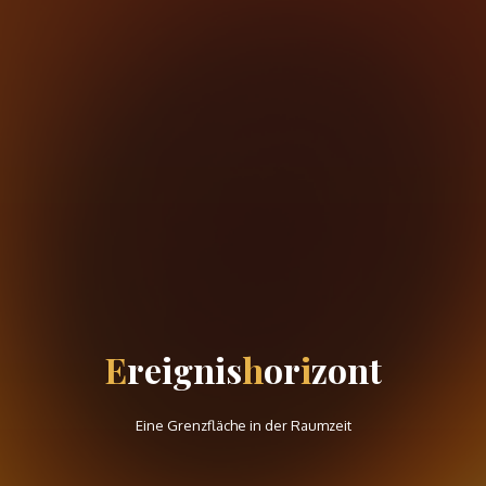
E
r
e
i
g
n
i
s
h
o
r
i
z
o
n
t
Eine Grenzfläche in der Raumzeit