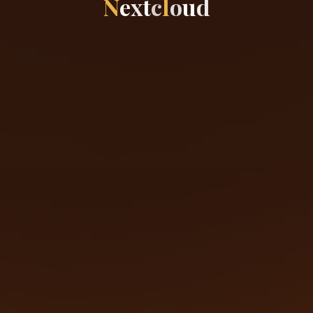
N
e
x
t
c
l
o
u
d